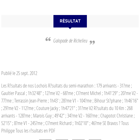
RÉSULTAT
Galopade de Richelieu
Publié le
25 sept. 2012
Les R?sultats de nos Lochois R?sultats du semi-marathon : 179 arrivants - 31?me ;
Gaultier Pascal ; 1h32'48" ; 12?me V2 - 68?me ; Cl?ment Michel ; 1h41'29" ; 20?me V2 -
77?me ; Terrassin Jean-Pierre ; 1h43' ; 28?me V1 - 104?me ; Bihour St?phane ; 1h46'16"
; 29?me V2 - 112?me ; Couture Jacky ; 1h47'21" ; 31?me V2 R?sultats du 10 Km : 268
arrivants - 128?me ; Marois Guy ; 49'42" ; 34?me V2 - 160?me ; Chapotot Christiane ;
52'15" ; 8?me V1 - 245?me ; Cl?ment Richard ; 1h02'10" ; 46?me SE Bravos ? Tous
Philippe Tous les r?sultats en PDF