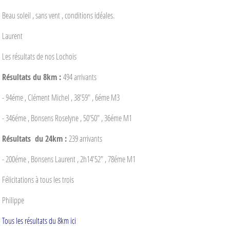
Beau soleil , sans vent , conditions idéales.
Laurent
Les résultats de nos Lochois
Résultats du 8km :
494 arrivants
- 94éme , Clément Michel , 38'59" , 6éme M3
- 346éme , Bonsens Roselyne , 50'50" , 36éme M1
Résultats du 24km :
239 arrivants
- 200éme , Bonsens Laurent , 2h14'52" , 78éme M1
Félicitations à tous les trois
Philippe
Tous les résultats du 8km ici