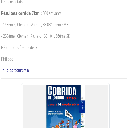
Leurs résultats
Résultats corrida 7km :
360 arrivants
- 143éme , Clément Michel , 33'03" , 9éme M3
- 259éme , Clément Richard , 39'10" , 86éme SE
Félicitations à vous deux
Philippe
Tous les résultats ici