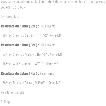
Vous partez quand vous voulez ( entre 8h et 9h ) et faites le nombre de tour que vous
voulez ( 1 , 2 , 3 ou 4 )
Leurs résultats
Résultats du 12km ( 2tr ) :
103 arrivants
- 58éme , Chevreau Caroline , 1h16'38" , 8éme M1
Résultats du 17km ( 3tr ) :
101 arrivants
- 57éme , Chevreau Michael , 1h37'45" , 22éme M1
- 76éme , Vallée Laurent , 1h48'01" , 10éme M2
Résultats du 25km ( 4tr ) :
95 arrivants
- 66éme , Touchard Pascal , 2h19'08" , 12éme M2
Félicitations à tous
Philippe