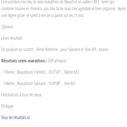
Le 6 octobre à eu lieu le semi marathon de Beaufort en vallée ( 49 ) . Semi qui
combine bitume et chemins, pas très facile mais très agréable et bien organisé. Après
une légère pluie le soleil à été de la partie sur les 21 km.
Sylviane
Leurs résultats
Un podium au scratch , 3éme féminine , pour Sylviane et 1ére M1 , bravos
Résultats semi-marathon :
839 arrivants
- 116éme , Beaudouin Frédéric , 1h37'43" , 18éme M2
- 134éme , Beaudouin Sylviane , 1h39'06" , 1ére M1
Félicitations à tous les deux
Philippe
Tous les résultats ici