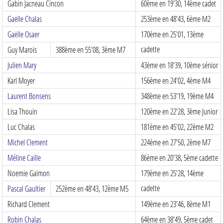
Gabin Jacneau Cincon
60ème en 19'30, 14ème cadet
Gaëlle Chalas
253ème en 48'43, 6ème M2
Gaëlle Osaer
170ème en 25'01, 13ème
cadette
Guy Marois
388ème en 55'08, 3ème M7
Julien Mary
43ème en 18'39, 10ème sénior
Karl Moyer
156ème en 24'02, 4ème M4
Laurent Bonsens
348ème en 53'19, 19ème M4
Lisa Thouin
120ème en 22'28, 3ème Junior
Luc Chalas
181ème en 45'02, 22ème M2
Michel Clement
224ème en 27'50, 2ème M7
Méline Caille
86ème en 20'38, 5ème cadette
Noemie Gaimon
179ème en 25'28, 14ème
cadette
Pascal Gaultier
252ème en 48'43, 12ème M5
Richard Clement
149ème en 23'46, 8ème M1
Robin Chalas
64ème en 38'49, 5ème cadet