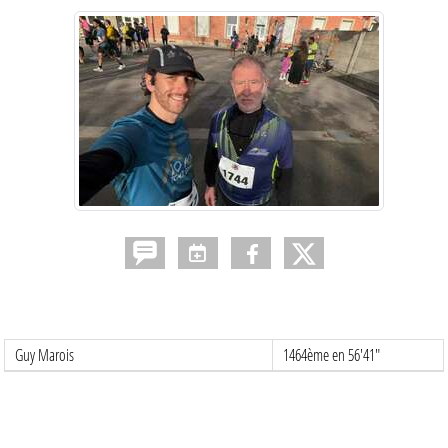
Guy Marois
1464ème en 56'41"