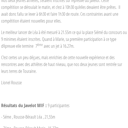
Nos deux jeunes athlètes, s’étaient inscrites sur l’épreuve du javelot. Cette
compétition se déroulait le matin, et c’est à 10h30 qu’elles devaient être prêtes. Il
avait donc fallu se lever à 6h30 et faire 1h30 de route. Ces contraintes avant une
compétition étaient nouvelles pour elles.
Le meilleur lancer de Léa à été mesuré à 21.55m ce qui la place 5iémé du concours ou
9 minimes étaient inscrites. Quand à Marie, sa première participation à ce type
ième
d’épreuve elle termine 7
avec un jet à 16.27m.
C’est certes un peu déçues, mais enrichies de cette nouvelle expérience et des
rencontres avec des athlètes de haut niveau, que nos deux jeunes sont rentrée sur
leurs terres de Touraine.
Lionel Rousse
Résultats du Javelot MIF :
9 participantes
- 5éme , Rousse-Bérault Léa , 21,55m