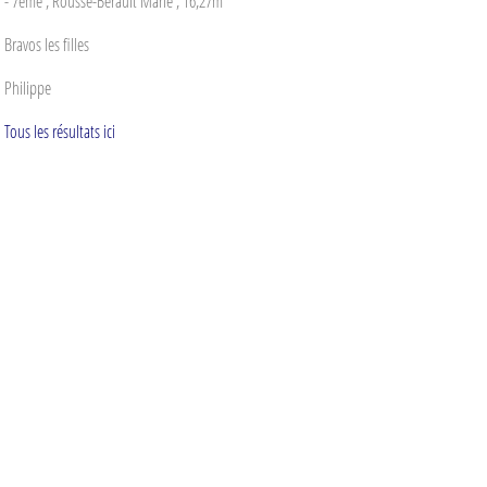
- 7éme , Rousse-Bérault Marie , 16,27m
Bravos les filles
Philippe
Tous les résultats ici