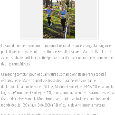
Ce samedi premier février, un championnat régional de lancers longs était organisé
par la ligue des Pays de Loire. Léa Rousse Bérault et sa sœur Marie de l’ADC Loches
avaient souhaité participer à cette épreuve pour découvrir un autre environnement et
d’autres compétitrices.
Ce meeting comptait pour les qualificatifs aux championnats de France cadets à
vétérans. Léa et Marie n’étaient pas les seules tourangelles à avoir fait le
déplacement. La famille Fradet (Nicloas, Marion et Emilie) de USEAB/A3T et la famille
Lagneau (Véronique et Emilie) de l’A3T, nous accompagnaient. Nous avons aussi eu la
chance de croiser Manuela Montebrun (participation à plusieurs championnats du
monde depuis 1999 et aux JO de 2008 à Pékin) qui était venu lancer le marteau.