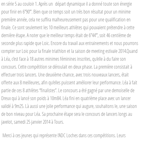
en série 5 au couloir 1. Après un départ dynamique il a donné toute son énergie
pour finir en 6’’90’’’. Bien que ce temps soit un très bon résultat pour un minime
première année, cela ne suffira malheureusement pas pour une qualification en
finale. Ce sont seulement les 10 meilleurs athlètes qui pouvaient prétendre à cette
dernière étape. A noter que le meilleur temps était de 6’’44’’’, soit 46 centième de
seconde plus rapide que Loïc. Encore du travail aux entrainements et nous pourrons
compter sur Loïc pour la finale triathlon et la saison de meeting estivale 2014.
Quand
à Léa, c’est face à 18 autres minimes féminines inscrites, qu’elle à du faire son
concours. Cette compétition se déroulait en deux phase. La première consistait à
effectuer trois lancers. Une deuxième chance, avec trois nouveaux lancers, était
offerte aux 8 meilleures, afin qu’elles puissent améliorer leur performance. Léa à fait
partie de ces 8 athlètes ‘’finalistes’’. Le concours a été gagné par une demoiselle de
Dreux qui à lancé son poids à 10m84. Léa fini en quatrième place avec un lancer
validé à 9m25. Là aussi une jolie performance qui augure, souhaitons le, une saison
de bon niveau pour Léa. Sa prochaine étape sera le concours de lancers longs au
javelot, samedi 25 janvier 2014 à Tours.
M
erci à ces jeunes qui représente l’ADC Loches dans ces compétitions. Leurs