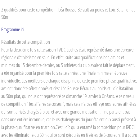
2 qualifiés pour cette compétition : Léa Rousse-Bérault au poids et Loic Bataillon au
50m
Programme ici
Résultats de cette compétition
Pour la deuxième fois cette saison l’ ADC Loches était représenté dans une épreuve
régionale d’athlétisme en salle. En effet, suite aux qualifications benjamins et
minimes du 15 décembre dernier, ou 5 athlètes du club avaient fait le déplacement, il
a été organisé pour la première fois cette année, une finale minime en épreuve
individuelle. Les meilleurs de chaque discipline de cette première phase qualificative,
avaient donc été sélectionnés et c’est Léa Rousse-Bérault au poids et Loïc Bataillon
au 50m plat, qui nous ont représenté ce dimanche 19 janvier à Orléans.
A ce niveau
de compétition ‘’ les affaires se corses ‘’, mais cela n’a pas effrayé nos jeunes athlètes
qui sont arrivés chargés à bloc, et avec une grande motivation. Il ne partaient pas
dans une entière inconnue, car leurs chalengeurs du jour étaient eux aussi présent à
la phase qualificative en triathlon.
C’est Loïc qui a entamé la compétition pour l’ADCL
avec les éliminatoire du 50m qui ce sont déroulés en 6 séries de 5 coureurs. Il a couru