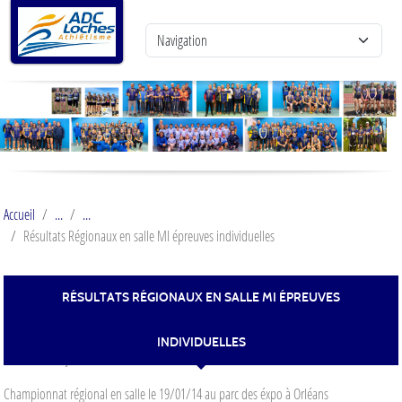
Panneau de gestion des cookies
Accueil
Résultats Régionaux en salle MI épreuves individuelles
RÉSULTATS RÉGIONAUX EN SALLE MI ÉPREUVES
INDIVIDUELLES
Publiée le
15 janv. 2014
Championnat régional en salle le 19/01/14 au parc des éxpo à Orléans