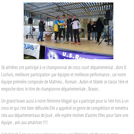
56 athlétes ont participé à ce championnat de cross court départemental , dont 8
Lochois, meilleure participation par équipes et meilleure performance , car notre
équipe premiére composée de Mathieu , Romain , Aubin et Malek se classe 1ére et
empoche donc le titre de championne départementale , Bravos .
Un grand bravo aussi à notre féminine Magali qui a participé pour la 1ére fois à un
cross et qui c'est bien défoulée.Elle a apprécié ce genre de compétition et remettra
cela aux départementaux de Joué , elle espére motiver d'autres filles pour faire une
équipe , avis aux amatrices !!!!