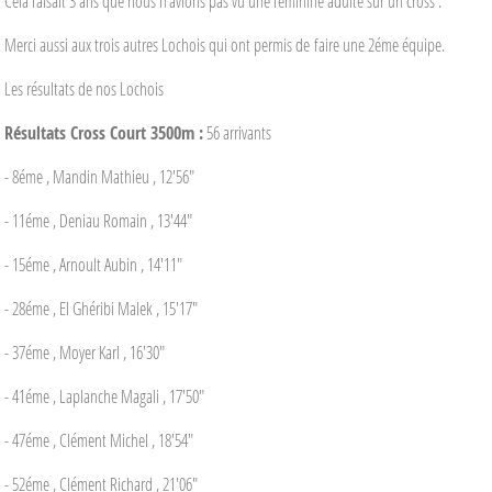
Cela faisait 3 ans que nous n'avions pas vu une féminine adulte sur un cross .
Merci aussi aux trois autres Lochois qui ont permis de faire une 2éme équipe.
Les résultats de nos Lochois
Résultats Cross Court 3500m :
56 arrivants
- 8éme , Mandin Mathieu , 12'56"
- 11éme , Deniau Romain , 13'44"
- 15éme , Arnoult Aubin , 14'11"
- 28éme , El Ghéribi Malek , 15'17"
- 37éme , Moyer Karl , 16'30"
- 41éme , Laplanche Magali , 17'50"
- 47éme , Clément Michel , 18'54"
- 52éme , Clément Richard , 21'06"