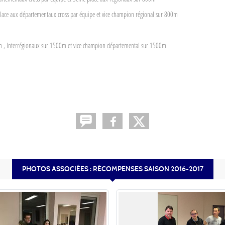
place aux départementaux cross par équipe et vice champion régional sur 800m
0m , Interrégionaux sur 1500m et vice champion départemental sur 1500m.
PHOTOS ASSOCIÉES : RÉCOMPENSES SAISON 2016-2017