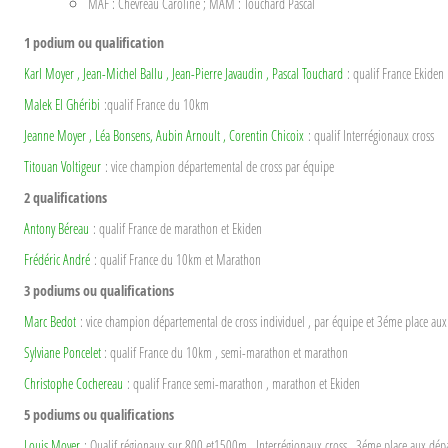
MAF : Chevreau Caroline ; MAM : Touchard Pascal
1 podium ou qualification
Karl Moyer , Jean-Michel Ballu , Jean-Pierre Javaudin , Pascal Touchard
: qualif France Ekiden
Malek El Ghéribi
:qualif France du 10km
Jeanne Moyer , Léa Bonsens, Aubin Arnoult , Corentin Chicoix
: qualif Interrégionaux cross
Titouan Voltigeur
: vice champion départemental de cross par équipe
2 qualifications
Antony Béreau
: qualif France de marathon et Ekiden
Frédéric André
: qualif France du 10km et Marathon
3 podiums ou qualifications
Marc Bedot
: vice champion départemental de cross individuel , par équipe et 3éme place au
Sylviane Poncelet
: qualif France du 10km , semi-marathon et marathon
Christophe Cochereau
: qualif France semi-marathon , marathon et Ekiden
5 podiums ou qualifications
Louis Moyer
: Qualif régionaux sur 800 et1500m , Interrégionaux cross , 3éme place aux dé