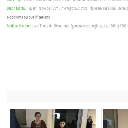
Benoit Moreau
: qualif France du 10km , Interrégionaux cross , régionaux sur 800m , 3éme 
6 podiums ou qualifications
Mathieu Mandin
: qualif France du 10km , Interrégionaux cross , régionaux sur 800 et 150