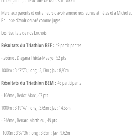
En benjamin , une victoire de Marc sur 1000m
Merci aux parents et entraineurs d'avoir amené nos jeunes athlétes et à Michel et
Philippe d'avoir oeuvré comme juges.
Les résultats de nos Lochois
Résultats du Triathlon BEF :
49 participantes
- 26éme , Diagana Thiéta-Maëlys , 52 pts
1000m : 3'47"73 ; long : 3,13m ; Jav : 8,93m
Résultats du Triathlon BEM :
46 participants
- 10éme , Bedot Marc , 67 pts
1000m : 3'19"47 ; long : 3,65m ; Jav : 14,55m
- 24éme , Benard Matthieu , 49 pts
1000m : 3'37"36 ; long : 3,65m ; Jav : 9,62m