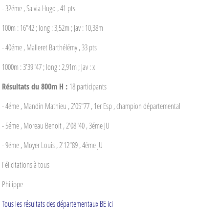
- 32éme , Salvia Hugo , 41 pts
100m : 16"42 ; long : 3,52m ; Jav : 10,38m
- 40éme , Malleret Barthélémy , 33 pts
1000m : 3'39"47 ; long : 2,91m ; Jav : x
Résultats du 800m H :
18 participants
- 4éme , Mandin Mathieu , 2'05"77 , 1er Esp , champion départemental
- 5éme , Moreau Benoit , 2'08"40 , 3éme JU
- 9éme , Moyer Louis , 2'12"89 , 4éme JU
Félicitations à tous
Philippe
Tous les résultats des départementaux BE ici